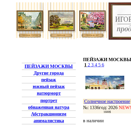
ПЕЙЗАЖИ МОСКВ
1
2
3
4
5
6
ПЕЙЗАЖИ МОСКВЫ
Другие города
пейзаж
южный пейзаж
натюрморт
портрет
Солнечное настроение
обнаженная натура
№: 1336
год: 2026
NEW!
1600$
Абстракционизм
анималистика
в наличии