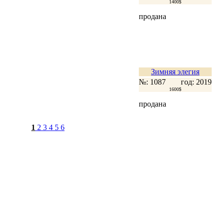
1400$
продана
Зимняя элегия
№: 1087
год: 2019
1600$
продана
1
2
3
4
5
6