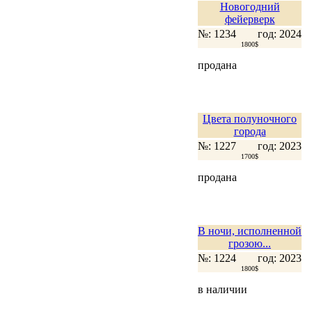
Новогодний
фейерверк
№: 1234
год: 2024
1800$
продана
Цвета полуночного
города
№: 1227
год: 2023
1700$
продана
В ночи, исполненной
грозою...
№: 1224
год: 2023
1800$
в наличии