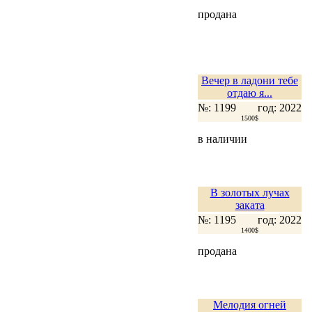
продана
Вечер в ладони тебе
отдаю я...
№: 1199
год: 2022
1500$
в наличии
В золотых лучах
заката
№: 1195
год: 2022
1400$
продана
Мелодия огней