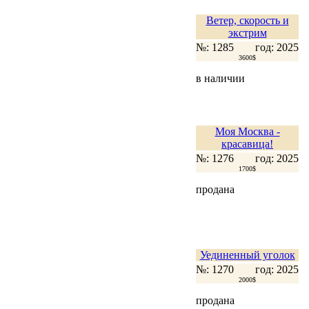
Ветер, скорость и
экстрим
№: 1285
год: 2025
3600$
в наличии
Моя Москва -
красавица!
№: 1276
год: 2025
1700$
продана
Уединенный уголок
№: 1270
год: 2025
2000$
продана