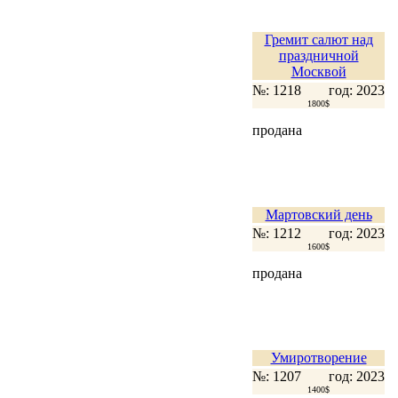
Гремит салют над
праздничной
Москвой
№: 1218
год: 2023
1800$
продана
Мартовский день
№: 1212
год: 2023
1600$
продана
Умиротворение
№: 1207
год: 2023
1400$