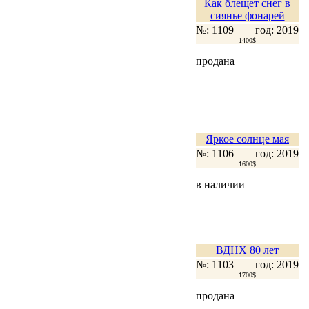
Как блещет снег в
сиянье фонарей
№: 1109
год: 2019
1400$
продана
Яркое солнце мая
№: 1106
год: 2019
1600$
в наличии
ВДНХ 80 лет
№: 1103
год: 2019
1700$
продана