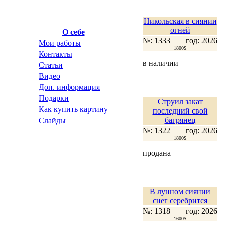
Никольская в сиянии
огней
О себе
№: 1333
год: 2026
Мои работы
1800$
Контакты
в наличии
Статьи
Видео
Доп. информация
Подарки
Струил закат
Как купить картину
последний свой
багрянец
Слайды
№: 1322
год: 2026
1800$
продана
В лунном сиянии
снег серебрится
№: 1318
год: 2026
1600$