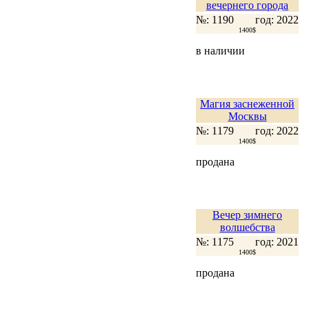
вечернего города
№: 1190
год: 2022
1400$
в наличии
Магия заснеженной
Москвы
№: 1179
год: 2022
1400$
продана
Вечер зимнего
волшебства
№: 1175
год: 2021
1400$
продана