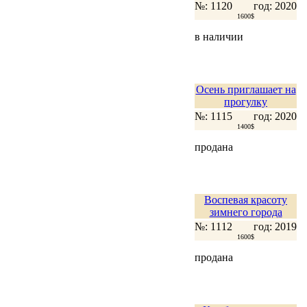
№: 1120
год: 2020
1600$
в наличии
Осень приглашает на
прогулку
№: 1115
год: 2020
1400$
продана
Воспевая красоту
зимнего города
№: 1112
год: 2019
1600$
продана