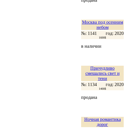
продана
Москва под осенним
небом
№: 1141
год: 2020
1600$
в наличии
Причудливо
смешались свет и
тени
№: 1134
год: 2020
1400$
продана
Ночная романтика
дорог