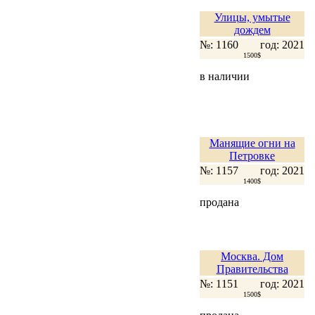
Улицы, умытые
дождем
№: 1160
год: 2021
1500$
в наличии
Манящие огни на
Петровке
№: 1157
год: 2021
1400$
продана
Москва. Дом
Правительства
№: 1151
год: 2021
1500$