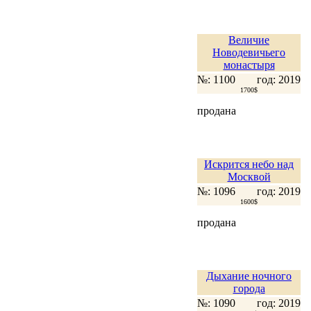
Величие
Новодевичьего
монастыря
№: 1100
год: 2019
1700$
продана
Искрится небо над
Москвой
№: 1096
год: 2019
1600$
продана
Дыхание ночного
города
№: 1090
год: 2019