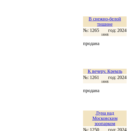
В снежно-белой
тишине
№: 1265
год: 2024
1800$
продана
К вечеру. Кремль
№: 1261
год: 2024
1800$
продана
Луна над
Московским
зоопарком
№: 1250
год: 2024