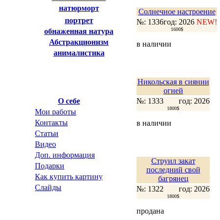
натюрморт
Солнечное настроение
портрет
№: 1336
год: 2026
NEW!
1600$
обнаженная натура
Абстракционизм
в наличии
анималистика
Никольская в сиянии
огней
О себе
№: 1333
год: 2026
1800$
Мои работы
Контакты
в наличии
Статьи
Видео
Доп. информация
Струил закат
Подарки
последний свой
Как купить картину
багрянец
Слайды
№: 1322
год: 2026
1800$
продана