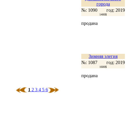
города
№: 1090
год: 2019
1400$
продана
Зимняя элегия
№: 1087
год: 2019
1600$
продана
1
2
3
4
5
6