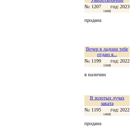
Умиротворение
№: 1207
год: 2023
1400$
продана
Вечер в ладони тебе
отдаю я...
№: 1199
год: 2022
1500$
в наличии
В золотых лучах
заката
№: 1195
год: 2022
1400$
продана