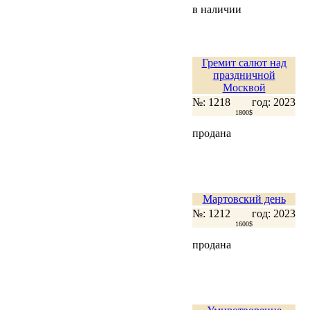
в наличии
Гремит салют над
праздничной
Москвой
№: 1218
год: 2023
1800$
продана
Мартовский день
№: 1212
год: 2023
1600$
продана