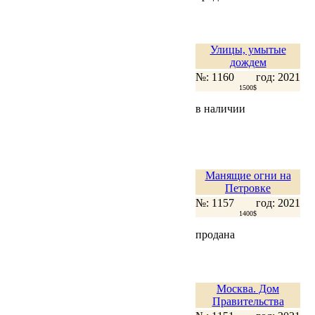
Улицы, умытые
дождем
№: 1160
год: 2021
1500$
в наличии
Манящие огни на
Петровке
№: 1157
год: 2021
1400$
продана
Москва. Дом
Правительства