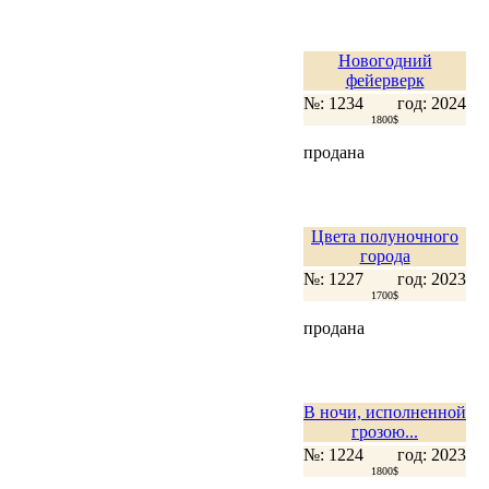
Новогодний
фейерверк
№: 1234
год: 2024
1800$
продана
Цвета полуночного
города
№: 1227
год: 2023
1700$
продана
В ночи, исполненной
грозою...
№: 1224
год: 2023
1800$