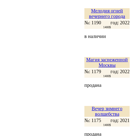
Мелодия огней
вечернего города
№: 1190
год: 2022
1400$
в наличии
Магия заснеженной
Москвы
№: 1179
год: 2022
1400$
продана
Вечер зимнего
волшебства
№: 1175
год: 2021
1400$
продана