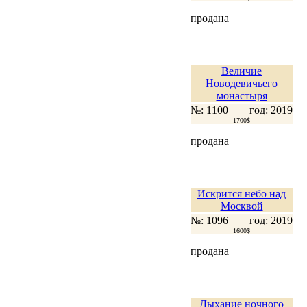
продана
Величие
Новодевичьего
монастыря
№: 1100
год: 2019
1700$
продана
Искрится небо над
Москвой
№: 1096
год: 2019
1600$
продана
Дыхание ночного