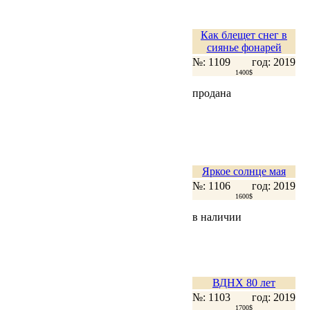
Как блещет снег в
сиянье фонарей
№: 1109
год: 2019
1400$
продана
Яркое солнце мая
№: 1106
год: 2019
1600$
в наличии
ВДНХ 80 лет
№: 1103
год: 2019
1700$