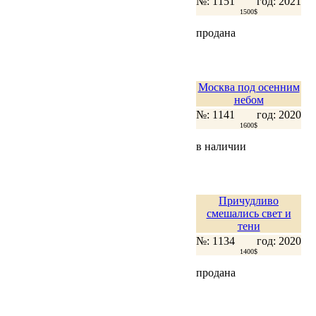
№: 1151
год: 2021
1500$
продана
Москва под осенним
небом
№: 1141
год: 2020
1600$
в наличии
Причудливо
смешались свет и
тени
№: 1134
год: 2020
1400$
продана