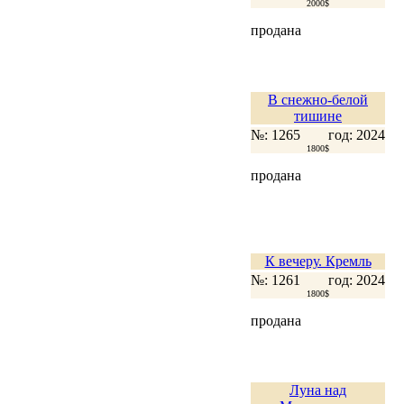
2000$
продана
В снежно-белой
тишине
№: 1265
год: 2024
1800$
продана
К вечеру. Кремль
№: 1261
год: 2024
1800$
продана
Луна над