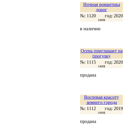
Ночная романтика
дорог
№: 1120
год: 2020
1600$
в наличии
Осень приглашает на
прогулку
№: 1115
год: 2020
1400$
продана
Воспевая красоту
зимнего города
№: 1112
год: 2019
1600$
продана