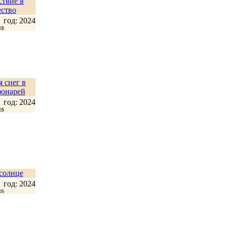
твие в
ство
год: 2024
0$
 снег в
фонарей
год: 2024
0$
солнце
год: 2024
0S