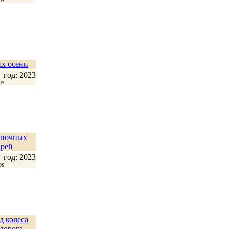
0$
ях осени
год: 2023
0$
 ночных
рей
год: 2023
0$
д колеса
дорога