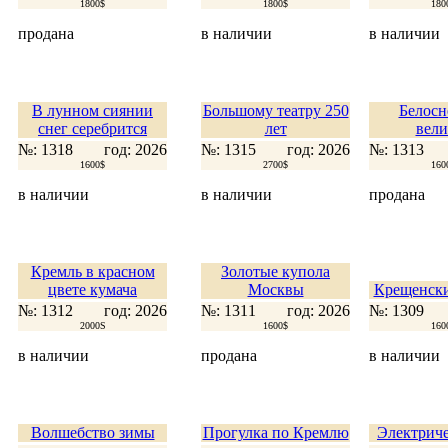
1800$
1800$
180
продана
в наличии
в наличии
В лунном сиянии
Большому театру 250
Белосн
снег серебрится
лет
вели
№: 1318
год: 2026
№: 1315
год: 2026
№: 1313
1600$
2700$
160
в наличии
в наличии
продана
Кремль в красном
Золотые купола
цвете кумача
Москвы
Крещенски
№: 1312
год: 2026
№: 1311
год: 2026
№: 1309
2000S
1600$
160
в наличии
продана
в наличии
Волшебство зимы
Прогулка по Кремлю
Электриче