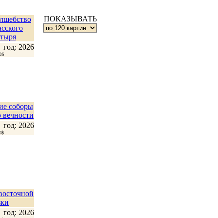
ПОКАЗЫВАТЬ
лшебство
сского
тыря
год: 2026
0S
ие соборы
о вечности
год: 2026
0$
 восточной
зки
год: 2026