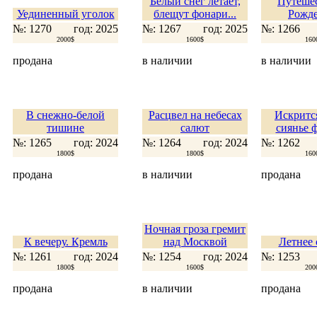
Белый снег летает,
Путешес
Уединенный уголок
блещут фонари...
Рожде
№: 1270
год: 2025
№: 1267
год: 2025
№: 1266
2000$
1600$
160
продана
в наличии
в наличии
В снежно-белой
Расцвел на небесах
Искрится
тишине
салют
сиянье 
№: 1265
год: 2024
№: 1264
год: 2024
№: 1262
1800$
1800$
160
продана
в наличии
продана
Ночная гроза гремит
К вечеру. Кремль
над Москвой
Летнее 
№: 1261
год: 2024
№: 1254
год: 2024
№: 1253
1800$
1600$
200
продана
в наличии
продана