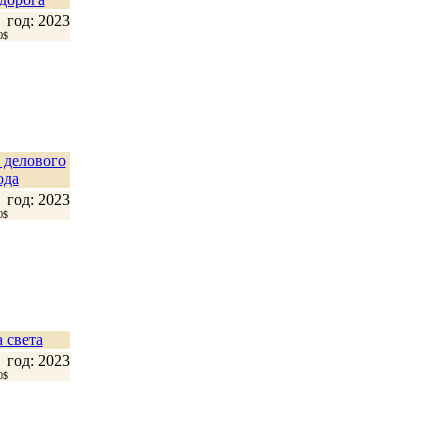
год: 2023
0$
 делового
ода
год: 2023
0$
 света
год: 2023
0$