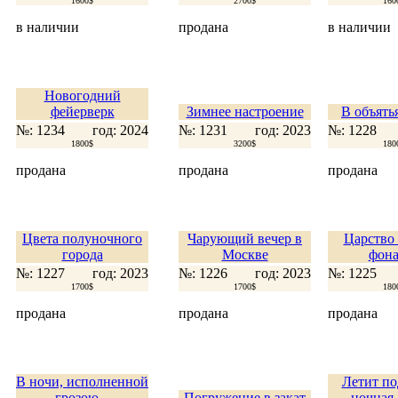
1600$
2700$
160
в наличии
продана
в наличии
Новогодний
фейерверк
Зимнее настроение
В объять
№: 1234
год: 2024
№: 1231
год: 2023
№: 1228
1800$
3200$
180
продана
продана
продана
Цвета полуночного
Чарующий вечер в
Царство
города
Москве
фона
№: 1227
год: 2023
№: 1226
год: 2023
№: 1225
1700$
1700$
180
продана
продана
продана
В ночи, исполненной
Летит по
грозою...
Погружение в закат
ночная 