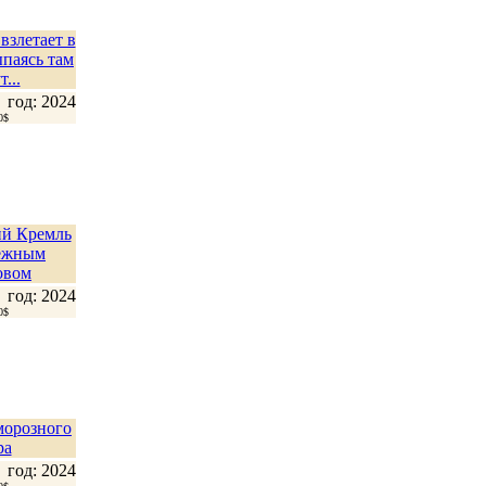
взлетает в
ыпаясь там
т...
год: 2024
0$
й Кремль
ежным
овом
год: 2024
0$
морозного
ра
год: 2024