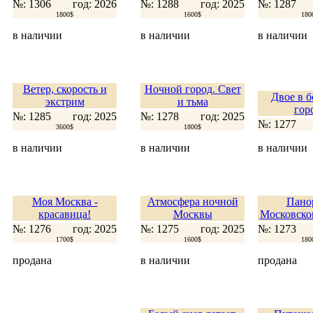
№: 1306
год: 2026
№: 1288
год: 2025
№: 1287
1800$
1600$
180
в наличии
в наличии
в наличии
Ветер, скорость и
Ночной город. Свет
Двое в 
экстрим
и тьма
гор
№: 1285
год: 2025
№: 1278
год: 2025
№: 1277
3600$
1800$
в наличии
в наличии
в наличии
Моя Москва -
Атмосфера ночной
Пано
красавица!
Москвы
Московско
№: 1276
год: 2025
№: 1275
год: 2025
№: 1273
1700$
1600$
180
продана
в наличии
продана