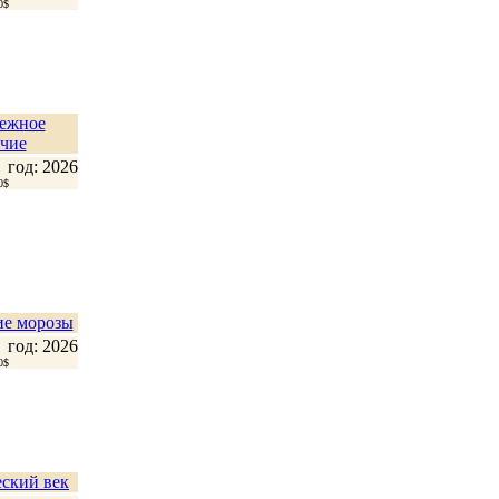
0$
ежное
чие
год: 2026
0$
е морозы
год: 2026
0$
ский век