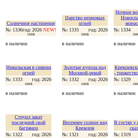
Ночное во
Царство неоновых
Новоспа
Солнечное настроение
огней
монас
№: 1336
год: 2026
NEW!
№: 1335
год: 2026
№: 1334
1600$
1800$
200
в наличии
в наличии
в наличии
Никольская в сиянии
Золотые купола над
Кремлевск
огней
Москвой-рекой
- торжеств
№: 1333
год: 2026
№: 1332
год: 2026
№: 1329
1800$
1600$
180
в наличии
в наличии
в наличии
Струил закат
последний свой
Весеннее солнце над
В гостях у
багрянец
Кремлем
ска
№: 1322
год: 2026
№: 1321
год: 2026
№: 1319