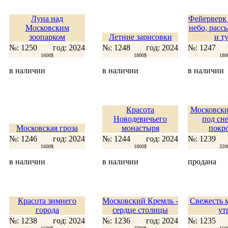
Луна над
Фейерверк 
Московским
небо, расс
зоопарком
Летние зарисовки
и ту
№: 1250
год: 2024
№: 1248
год: 2024
№: 1247
1600$
1800$
180
в наличии
в наличии
в наличии
Красота
Московски
Новодевичьего
под сн
Московская гроза
монастыря
покр
№: 1246
год: 2024
№: 1244
год: 2024
№: 1239
1600$
1800$
320
в наличии
в наличии
продана
Красота зимнего
Московский Кремль -
Свежесть 
города
сердце столицы
ут
№: 1238
год: 2024
№: 1236
год: 2024
№: 1235