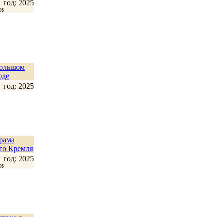
год: 2025
0$
большом
оде
год: 2025
рама
го Кремля
год: 2025
0$