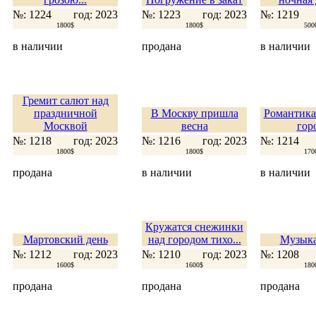
№: 1224
год: 2023
№: 1223
год: 2023
№: 1219
1800$
1800$
500
в наличии
продана
в наличии
Гремит салют над
праздничной
В Москву пришла
Романтика
Москвой
весна
гор
№: 1218
год: 2023
№: 1216
год: 2023
№: 1214
1800$
1800$
170
продана
в наличии
в наличии
Кружатся снежинки
Мартовский день
над городом тихо...
Музыка
№: 1212
год: 2023
№: 1210
год: 2023
№: 1208
1600$
1600$
180
продана
продана
продана