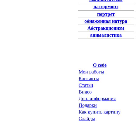
натюрморт
портрет
обнаженная натура
Абстракционизм
анималистика
О себе
Мои работы
Контакты
Статьи
Видео
Доп. информация
Подарки
Как купить картину
Слайды