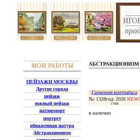
АБСТРАКЦИОНИЗМ
ПЕЙЗАЖИ МОСКВЫ
Другие города
Гармония контрабаса
пейзаж
№: 1328
год: 2026
NEW!
южный пейзаж
1700$
натюрморт
в наличии
портрет
обнаженная натура
Абстракционизм
анималистика