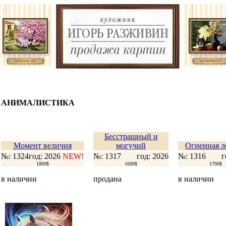
АНИМАЛИСТИКА
Бесстрашный и
Момент величия
могучий
Огненная л
№: 1324
год: 2026
NEW!
№: 1317
год: 2026
№: 1316
г
1800$
1600$
1700$
в наличии
продана
в наличии