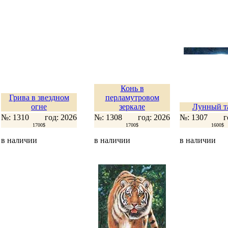
Конь в
Грива в звездном
перламутровом
огне
зеркале
Лунный т
№: 1310
год: 2026
№: 1308
год: 2026
№: 1307
г
1700$
1700$
1600$
в наличии
в наличии
в наличии