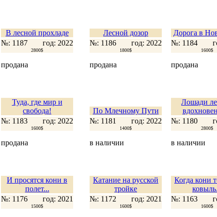
В лесной прохладе
Лесной дозор
Дорога в Но
№: 1187
год: 2022
№: 1186
год: 2022
№: 1184
г
2800$
1800$
1600$
продана
продана
продана
Туда, где мир и
Лошади л
свобода!
По Млечному Пути
вдохновен
№: 1183
год: 2022
№: 1181
год: 2022
№: 1180
г
1600$
1400$
2800$
продана
в наличии
в наличии
И просятся кони в
Катание на русской
Когда кони 
полет...
тройке
ковыль.
№: 1176
год: 2021
№: 1172
год: 2021
№: 1163
г
1500$
1600$
1600$