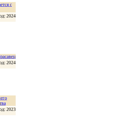
ется с
од: 2024
расавец
од: 2024
его
тва
од: 2023