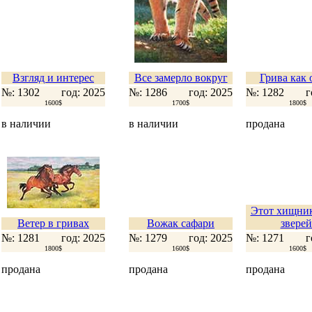
Взгляд и интерес
Все замерло вокруг
Грива как 
№: 1302
год: 2025
№: 1286
год: 2025
№: 1282
г
1600$
1700$
1800$
в наличии
в наличии
продана
Этот хищник
Ветер в гривах
Вожак сафари
зверей
№: 1281
год: 2025
№: 1279
год: 2025
№: 1271
г
1800$
1600$
1600$
продана
продана
продана