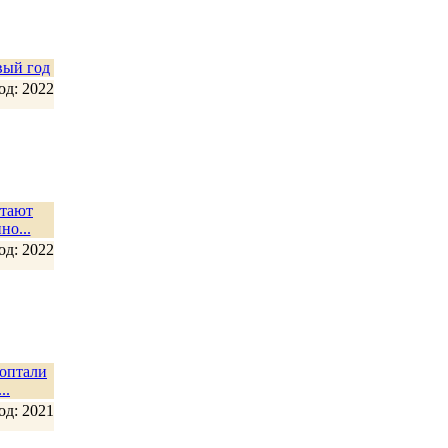
вый год
од: 2022
етают
но...
од: 2022
топтали
..
од: 2021