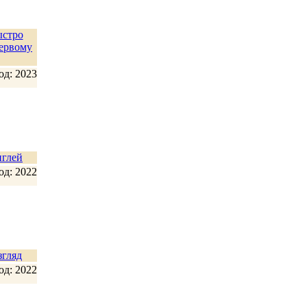
ыстро
первому
од: 2023
нглей
од: 2022
гляд
од: 2022