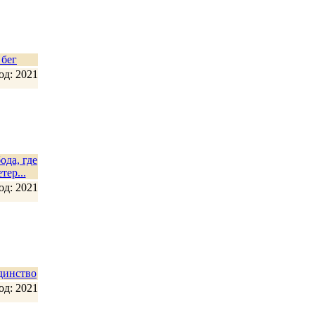
бег
од: 2021
ода, где
тер...
од: 2021
динство
од: 2021