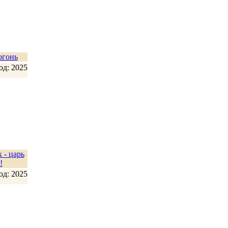
огонь
од: 2025
 - царь
!
од: 2025