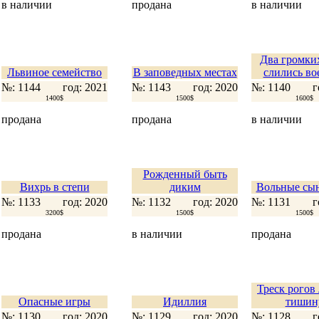
в наличии
продана
в наличии
Два громки
Львиное семейство
В заповедных местах
слились во
№: 1144
год: 2021
№: 1143
год: 2020
№: 1140
г
1400$
1500$
1600$
продана
продана
в наличии
Рожденный быть
Вихрь в степи
диким
Вольные сын
№: 1133
год: 2020
№: 1132
год: 2020
№: 1131
г
3200$
1500$
1500$
продана
в наличии
продана
Треск рогов
Опасные игры
Идиллия
тишин
№: 1130
год: 2020
№: 1129
год: 2020
№: 1128
г