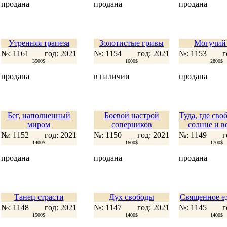
продана
продана
продана
Утренняя трапеза
Золотистые гривы
Могучий 
№: 1161
год: 2021
№: 1154
год: 2021
№: 1153
г
3500$
1600$
2800$
продана
в наличии
продана
Бег, наполненный
Боевой настрой
Туда, где своб
миром
соперников
солнце и ве
№: 1152
год: 2021
№: 1150
год: 2021
№: 1149
г
1400$
1600$
1700$
продана
продана
продана
Танец страсти
Дух свободы
Священное е
№: 1148
год: 2021
№: 1147
год: 2021
№: 1145
г
1500$
1400$
1400$