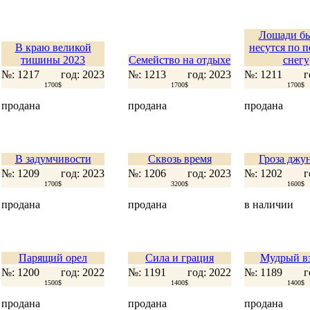
Лошади б
В краю великой
несутся по 
тишины 2023
Семейство на отдыхе
снегу
№: 1217
год: 2023
№: 1213
год: 2023
№: 1211
г
1700$
1700$
1700$
продана
продана
продана
В задумчивости
Сквозь время
Гроза джу
№: 1209
год: 2023
№: 1206
год: 2023
№: 1202
г
1700$
3200$
1600$
продана
продана
в наличии
Парящий орел
Сила и грация
Мудрый вз
№: 1200
год: 2022
№: 1191
год: 2022
№: 1189
г
1500$
1400$
1400$
продана
продана
продана