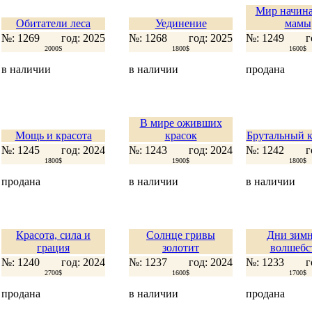
Мир начина
Обитатели леса
Уединение
мамы
№: 1269
год: 2025
№: 1268
год: 2025
№: 1249
г
2000S
1800$
1600$
в наличии
в наличии
продана
В мире оживших
Мощь и красота
красок
Брутальный к
№: 1245
год: 2024
№: 1243
год: 2024
№: 1242
г
1800$
1900$
1800$
продана
в наличии
в наличии
Красота, сила и
Солнце гривы
Дни зимн
грация
золотит
волшебс
№: 1240
год: 2024
№: 1237
год: 2024
№: 1233
г
2700$
1600$
1700$
продана
в наличии
продана