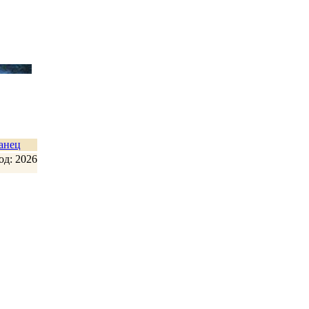
анец
од: 2026