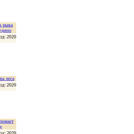
х рыка
едино
од: 2020
ы леса
од: 2020
 ломает
у
од: 2020