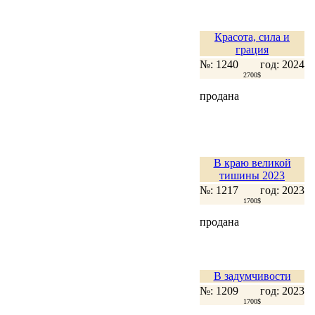
Красота, сила и
грация
№: 1240
год: 2024
2700$
продана
В краю великой
тишины 2023
№: 1217
год: 2023
1700$
продана
В задумчивости
№: 1209
год: 2023
1700$