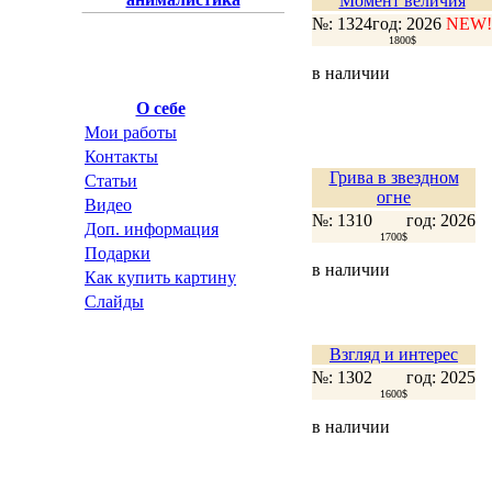
Момент величия
№: 1324
год: 2026
NEW!
1800$
в наличии
О себе
Мои работы
Контакты
Грива в звездном
Статьи
огне
Видео
№: 1310
год: 2026
Доп. информация
1700$
Подарки
в наличии
Как купить картину
Слайды
Взгляд и интерес
№: 1302
год: 2025
1600$
в наличии