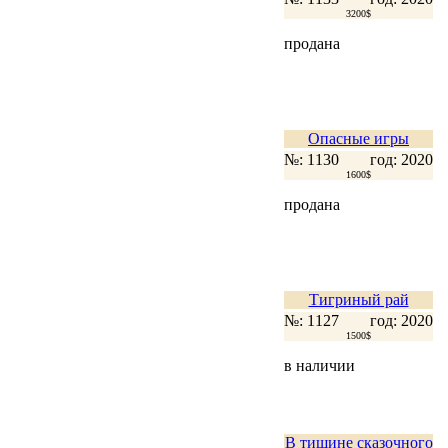
3200$
продана
Опасные игры
№: 1130
год: 2020
1600$
продана
Тигриный рай
№: 1127
год: 2020
1500$
в наличии
В тишине сказочного