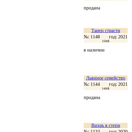
продана
Танец страсти
№: 1148
год: 2021
1500$
в наличии
Львиное семейство
№: 1144
год: 2021
1400$
продана
Вихрь в степи
№: 1133
год: 2020