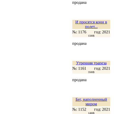
продана
И просятся кони в
полет...
№: 1176
год: 2021
1500$
продана
Утренняя трапеза
№: 1161
год: 2021
3500$
продана
Бег, наполненный
миром
№: 1152
год: 2021
1400$