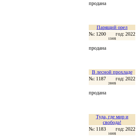
продана
Парящий орел
№: 1200
год: 2022
1500$
продана
В лесной прохладе
№: 1187
год: 2022
2800$
продана
Туда, где мир и
свобода!
№: 1183
год: 2022
1600$