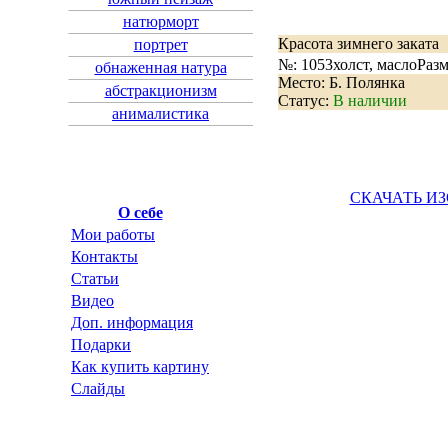
натюрморт
Красота зимнего заката
портрет
№: 1053
холст, масло
Разм
обнаженная натура
Место: Б. Полянка
абстракционизм
Статус:
В наличии
анималистика
СКАЧАТЬ И
О себе
Мои работы
Контакты
Статьи
Видео
Доп. информация
Подарки
Как купить картину
Слайды