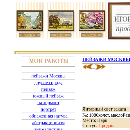
ПЕЙЗАЖИ МОСКВ
пейзажи Москвы
другие города
пейзаж
южный пейзаж
натюрморт
Янтарный свет заката
портрет
№: 1080
холст, масло
Раз
обнаженная натура
Место: Парк
абстракционизм
Статус:
Продана
анималистика