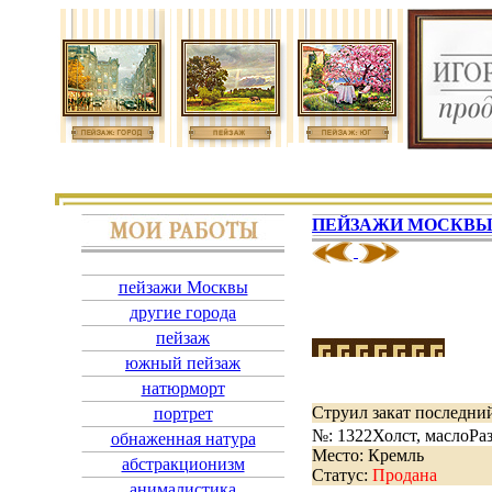
ПЕЙЗАЖИ МОСКВ
пейзажи Москвы
другие города
пейзаж
южный пейзаж
натюрморт
Струил закат последни
портрет
№: 1322
Холст, масло
Ра
обнаженная натура
Место: Кремль
абстракционизм
Статус:
Продана
анималистика