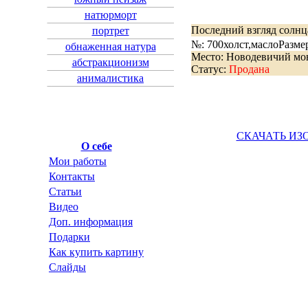
натюрморт
Последний взгляд солнц
портрет
№: 700
холст,масло
Разме
обнаженная натура
Место: Новодевичий мо
абстракционизм
Статус:
Продана
анималистика
СКАЧАТЬ ИЗ
О себе
Мои работы
Контакты
Статьи
Видео
Доп. информация
Подарки
Как купить картину
Слайды