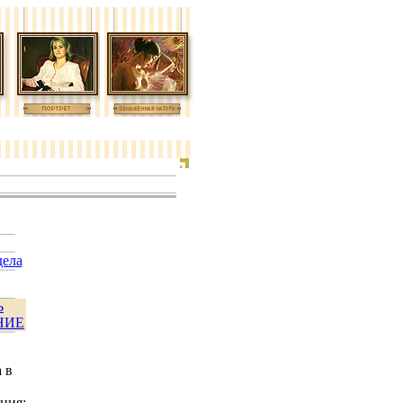
дела
Ь
НИЕ
 в
ния: