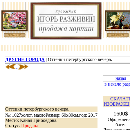
ДРУГИЕ ГОРОДА
| Оттенки петербургского вечера.
назад
в начало раз
СКАЧАТ
ИЗОБРАЖЕ
Оттенки петербургского вечера.
1600$
№: 1027
холст, масло
Размер: 60х80см.
год: 2017
Оформлена
Место: Канал Грибоедова.
багет
Статус:
Продана
Дата размеще