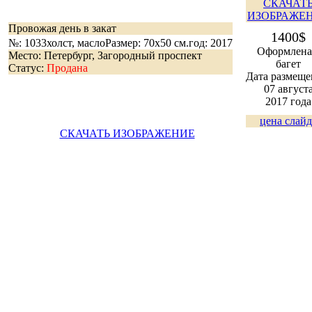
СКАЧАТ
ИЗОБРАЖЕ
Провожая день в закат
1400$
№: 1033
холст, масло
Размер: 70х50 см.
год: 2017
Оформлена
Место: Петербург, Загородный проспект
багет
Статус:
Продана
Дата размеще
07 август
2017 года
цена слайд
СКАЧАТЬ ИЗОБРАЖЕНИЕ