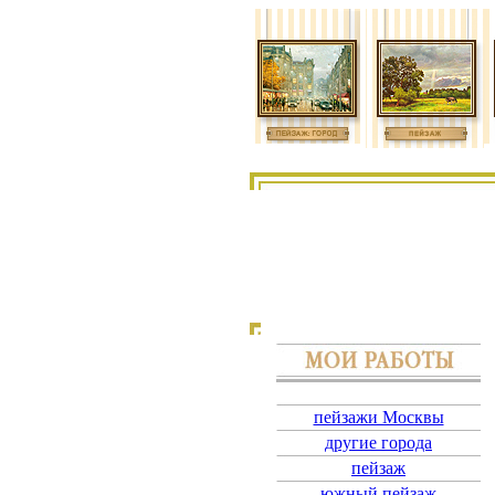
пейзажи Москвы
другие города
пейзаж
южный пейзаж