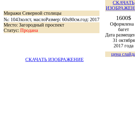
СКАЧАТЬ
ИЗОБРАЖЕН
Миражи Северной столицы
1600$
№: 1043
холст, масло
Размер: 60х80см.
год: 2017
Оформлена 
Место: Загородный проспект
багет
Статус:
Продана
Дата размеще
31 октября
2017 года
цена слайд
СКАЧАТЬ ИЗОБРАЖЕНИЕ