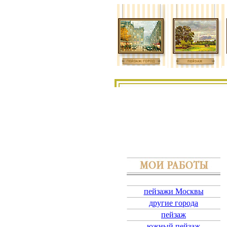
пейзажи Москвы
другие города
пейзаж
южный пейзаж