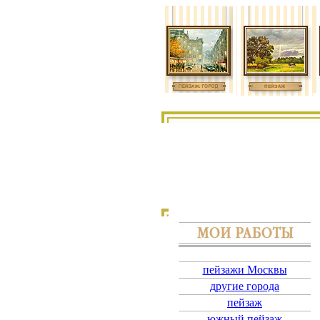
пейзажи Москвы
другие города
пейзаж
южный пейзаж