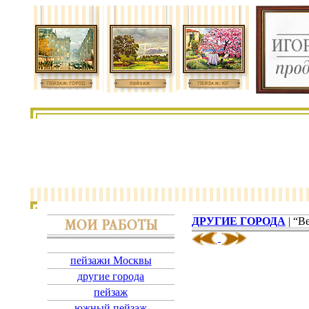
ДРУГИЕ ГОРОДА
| “В
пейзажи Москвы
другие города
пейзаж
южный пейзаж