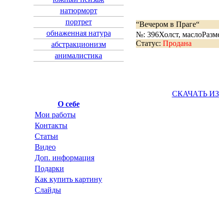
натюрморт
портрет
“Вечером в Праге“
обнаженная натура
№: 396
Холст, масло
Разм
Статус:
Продана
абстракционизм
анималистика
СКАЧАТЬ И
О себе
Мои работы
Контакты
Статьи
Видео
Доп. информация
Подарки
Как купить картину
Слайды