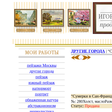
ДРУГИЕ ГОРОДА
| “
пейзажи Москвы
другие города
пейзаж
южный пейзаж
натюрморт
портрет
“Сумерки в Сан-Франц
обнаженная натура
№: 280
Холст, масло
Раз
абстракционизм
Статус:
Продана
анималистика