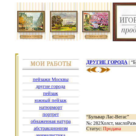
ДРУГИЕ ГОРОДА
| “
пейзажи Москвы
другие города
пейзаж
южный пейзаж
натюрморт
портрет
“Бульвар Лас-Вегас”
обнаженная натура
№: 282
Холст, масло
Разм
абстракционизм
Статус:
Продана
анималистика