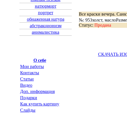
натюрморт
портрет
Все краски вечера. Санк
обнаженная натура
№: 953
холст, масло
Разме
Статус:
Продана
абстракционизм
анималистика
СКАЧАТЬ ИЗ
О себе
Мои работы
Контакты
Статьи
Видео
Доп. информация
Подарки
Как купить картину
Слайды