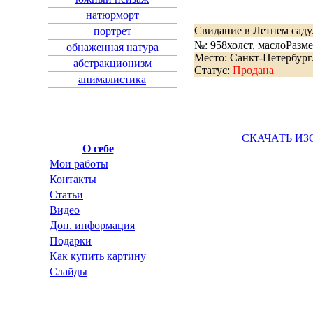
натюрморт
Свидание в Летнем саду
портрет
№: 958
холст, масло
Разме
обнаженная натура
Место: Санкт-Петербург
абстракционизм
Статус:
Продана
анималистика
СКАЧАТЬ ИЗ
О себе
Мои работы
Контакты
Статьи
Видео
Доп. информация
Подарки
Как купить картину
Слайды