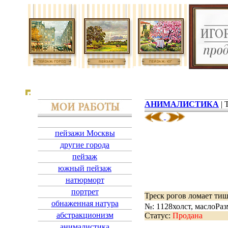
АНИМАЛИСТИКА
| 
пейзажи Москвы
другие города
пейзаж
южный пейзаж
натюрморт
портрет
Треск рогов ломает ти
обнаженная натура
№: 1128
холст, масло
Раз
абстракционизм
Статус:
Продана
анималистика