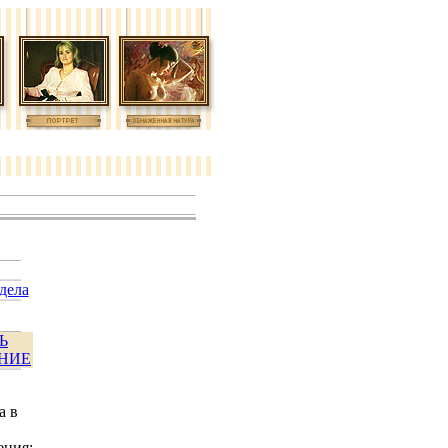
здела
Ь
НИЕ
а в
ения: