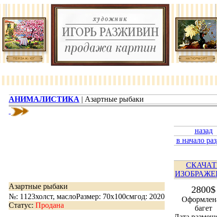
АНИМАЛИСТИКА
| Азартные рыбаки
назад
в начало ра
СКАЧАТ
ИЗОБРАЖЕ
Азартные рыбаки
2800$
№: 1123
холст, масло
Размер: 70х100см
год: 2020
Оформлен
Статус:
Продана
багет
Дата размещ