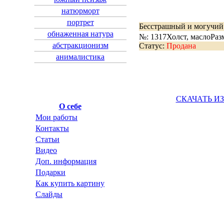
натюрморт
портрет
Бесстрашный и могучий
обнаженная натура
№: 1317
Холст, масло
Раз
абстракционизм
Статус:
Продана
анималистика
СКАЧАТЬ И
О себе
Мои работы
Контакты
Статьи
Видео
Доп. информация
Подарки
Как купить картину
Слайды