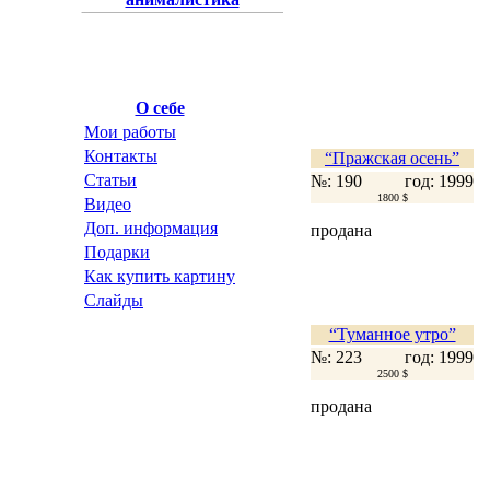
О себе
Мои работы
Контакты
“Пражская осень”
Статьи
№: 190
год: 1999
1800 $
Видео
Доп. информация
продана
Подарки
Как купить картину
Слайды
“Туманное утро”
№: 223
год: 1999
2500 $
продана