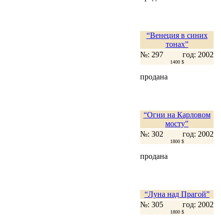
“Венеция в синих
тонах”
№: 297
год: 2002
1400 $
продана
“Огни на Карловом
мосту”
№: 302
год: 2002
1800 $
продана
“Луна над Прагой”
№: 305
год: 2002
1800 $