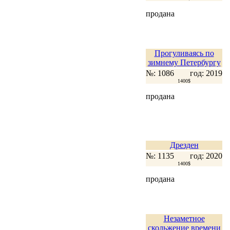
продана
Прогуливаясь по
зимнему Петербургу
№: 1086
год: 2019
1400$
продана
Дрезден
№: 1135
год: 2020
1400$
продана
Незаметное
скольжение времени