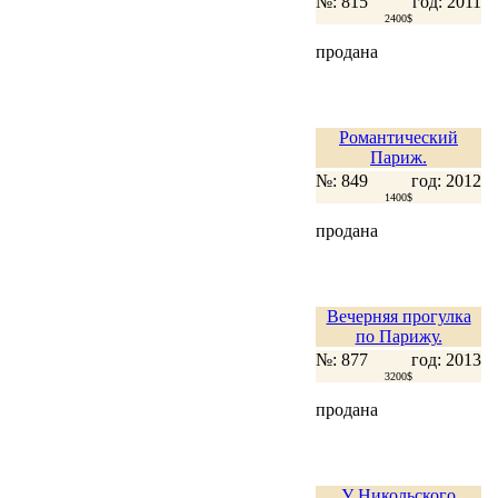
№: 815
год: 2011
2400$
продана
Романтический
Париж.
№: 849
год: 2012
1400$
продана
Вечерняя прогулка
по Парижу.
№: 877
год: 2013
3200$
продана
У Никольского