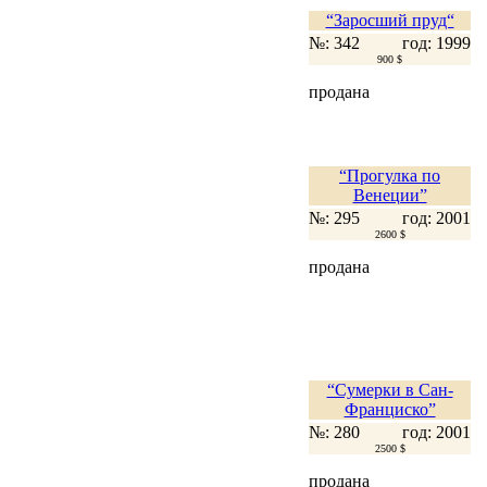
“Заросший пруд“
№: 342
год: 1999
900 $
продана
“Прогулка по
Венеции”
№: 295
год: 2001
2600 $
продана
“Сумерки в Сан-
Франциско”
№: 280
год: 2001
2500 $
продана