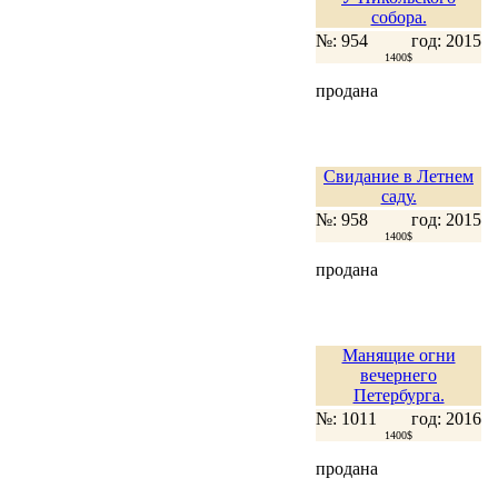
собора.
№: 954
год: 2015
1400$
продана
Свидание в Летнем
саду.
№: 958
год: 2015
1400$
продана
Манящие огни
вечернего
Петербурга.
№: 1011
год: 2016
1400$
продана