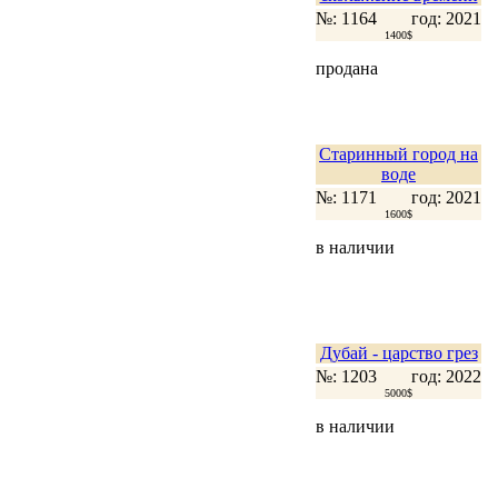
№: 1164
год: 2021
1400$
продана
Старинный город на
воде
№: 1171
год: 2021
1600$
в наличии
Дубай - царство грез
№: 1203
год: 2022
5000$
в наличии