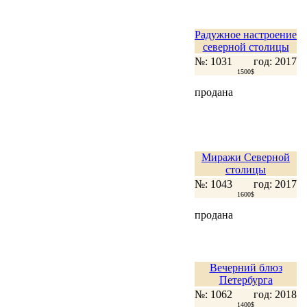
Радужное настроение
северной столицы
№: 1031
год: 2017
1500$
продана
Миражи Северной
столицы
№: 1043
год: 2017
1600$
продана
Вечерний блюз
Петербурга
№: 1062
год: 2018
1400$